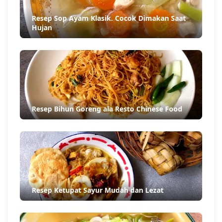
Resep Sop Ayam Klasik. Cocok Dimakan Saat
Hujan
Resep Bihun Goreng ala Resto Chinese Food
Resep Ketupat Sayur Mudah dan Lezat