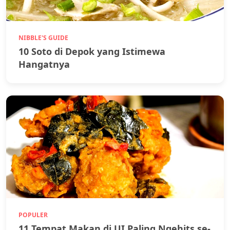
NIBBLE'S GUIDE
10 Soto di Depok yang Istimewa
Hangatnya
POPULER
11 Tempat Makan di UI Paling Ngehits se-