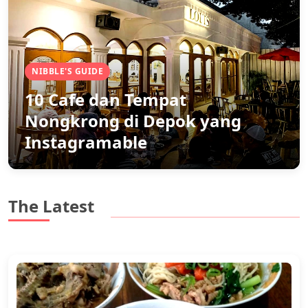
NIBBLE'S GUIDE
10 Cafe dan Tempat
Nongkrong di Depok yang
Instagramable
The Latest