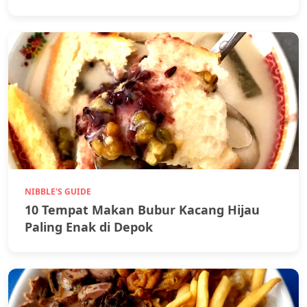
NIBBLE'S GUIDE
10 Tempat Makan Bubur Kacang Hijau
Paling Enak di Depok