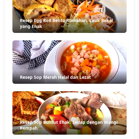
Resep Egg Roll Bento Rumahan. Lauk Bekal
yang Enak
Resep Sop Merah Halal dan Lezat
Resep Sop Buntut Enak. Sedap dengan Wangi
Rempah