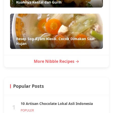
Kuahnya Kental dan Gurih
Resep Sop Ayam Klasik. Cocok Dimakan Saat
Hujan
More Nibble Recipes →
Popular Posts
10 Artisan Chocolate Lokal Asli Indonesia
1
POPULER