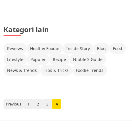
Kategori lain
Reviews
Healthy Foodie
Inside Story
Blog
Food
Lifestyle
Populer
Recipe
Nibble'S Guide
News & Trends
Tips & Tricks
Foodie Trends
Previous
1
2
3
4