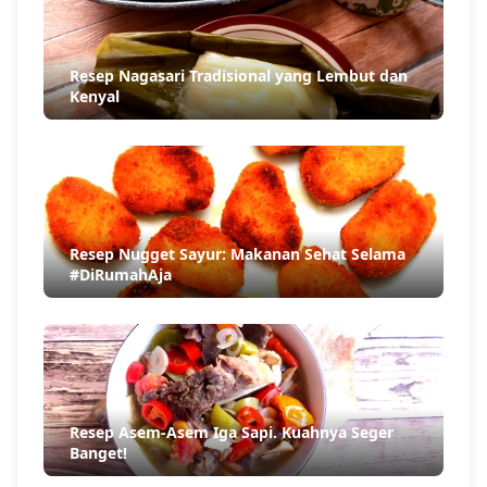
Resep Nagasari Tradisional yang Lembut dan
Kenyal
Resep Nugget Sayur: Makanan Sehat Selama
#DiRumahAja
Resep Asem-Asem Iga Sapi. Kuahnya Seger
Banget!