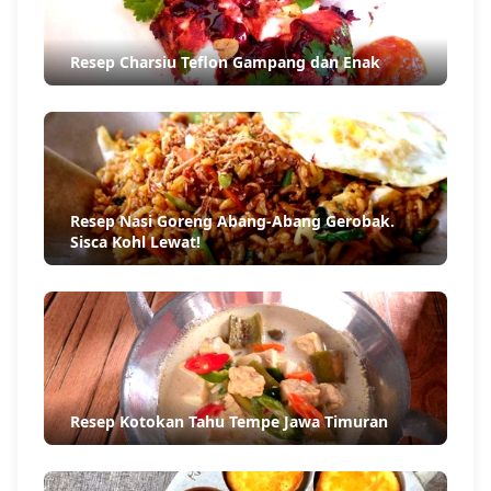
Resep Charsiu Teflon Gampang dan Enak
Resep Nasi Goreng Abang-Abang Gerobak.
Sisca Kohl Lewat!
Resep Kotokan Tahu Tempe Jawa Timuran