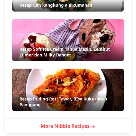
Resep Cah Kangkung ala Rumahan
Resep Soft Ice Cream Tanpa Mesin, Lembut
Lumer dan Milky Banget
Resep Puding Roti Tawar, BIsa Kukus atau
Panggang
More Nibble Recipes →