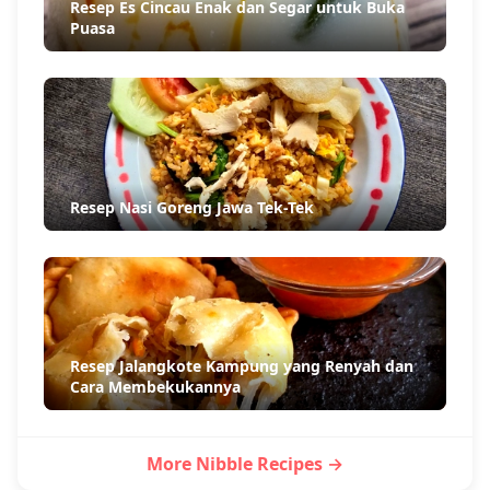
Resep Es Cincau Enak dan Segar untuk Buka
Puasa
Resep Nasi Goreng Jawa Tek-Tek
Resep Jalangkote Kampung yang Renyah dan
Cara Membekukannya
More Nibble Recipes →