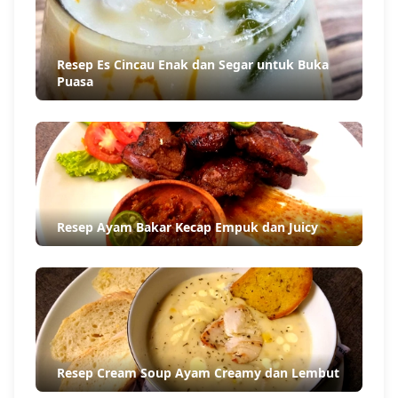
tetap bisa menikmati citarasa asli sushi dan
sashimi lewat perpaduan kontras yang ternyata
menciptakan harmoni rasa unik dalam sekali
suap. Jadi, kamu tim makan sushi atau sashimi
dengan wasabi atau tidak?
Recipes
Resep Es Cincau Enak dan Segar untuk Buka