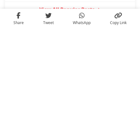
2
Melbourne
POPULER
Share
Tweet
WhatsApp
Copy Link
Waspada! Ini Ciri Siomay Pakai Ikan Sapu-Sapu
3
POPULER
Kumpulan Promo 17 Agustus 2025, Yuk Serbu!
4
POPULER
10 Donat di Bawah 200 Ribu buat Kaum
5
Mendang-Mending
POPULER
View All Popular Posts →