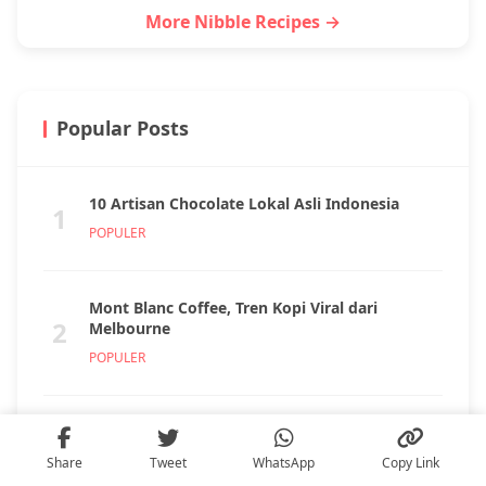
More Nibble Recipes →
Popular Posts
10 Artisan Chocolate Lokal Asli Indonesia
1
POPULER
Mont Blanc Coffee, Tren Kopi Viral dari
2
Melbourne
POPULER
Waspada! Ini Ciri Siomay Pakai Ikan Sapu-Sapu
3
POPULER
Share
Tweet
WhatsApp
Copy Link