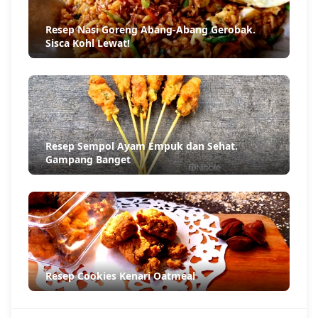
Resep Nasi Goreng Abang-Abang Gerobak.
Sisca Kohl Lewat!
Resep Sempol Ayam Empuk dan Sehat.
Gampang Banget
Resep Cookies Kenari Oatmeal