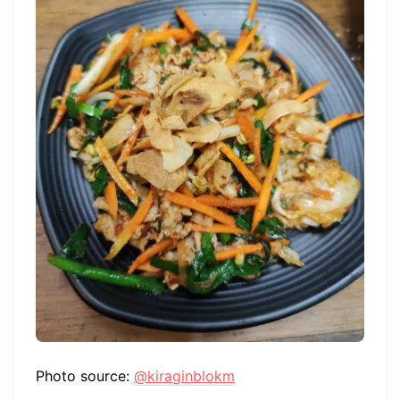
Photo source:
@kiraginblokm