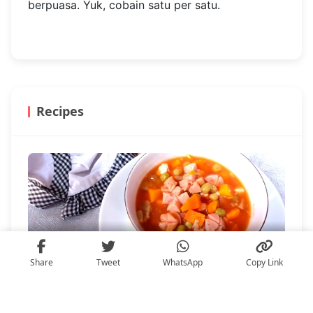
Photo source:
@hendysanjaya888
Lokasi: Jl. Kedungsari No.29, Wonorejo, Kec.
Tegalsari, Surabaya
Ternyata, ada cukup banyak pilihan tempat
makan sahur di Surabaya yang bisa kamu
sambangi buat mengisi energi sebelum
berpuasa. Yuk, cobain satu per satu.
Share
Tweet
WhatsApp
Copy Link
Recipes