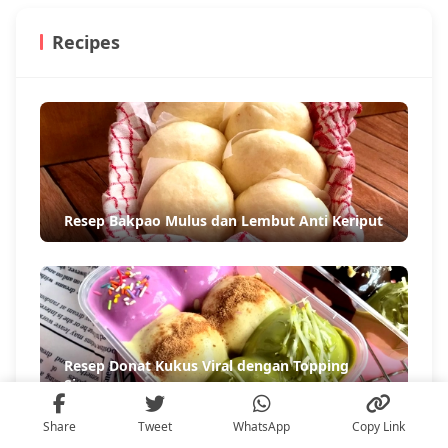
Recipes
Resep Bakpao Mulus dan Lembut Anti Keriput
Resep Donat Kukus Viral dengan Topping
Siram
Share
Tweet
WhatsApp
Copy Link