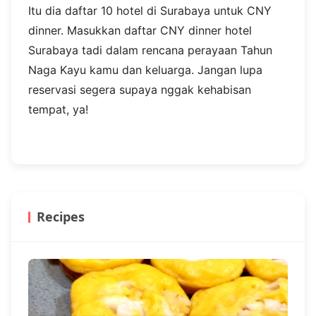
10. Shangri-La Hotel
Surabaya
Nikmati kemeriahan perayaan Chinese New Year
Eve di Ballroom
Shangri-La Hotel Surabaya
bersama keluarga pada 9 Februari 2024. Acara
spesial itu lengkap dengan tradisi Yee Shang,
tarian, live band, the God of Fortune, Lion
dance, Guzheng, dan permainan harpa.
Kamu bisa memilih set menu Fortune
(Rp966.064 net per orang), Abundance (Rp1,343
juta net per orang), dan Emperor (Rp966.064
net per orang). Mau makan sepuasnya di buffet
all you can eat, coba reservasi tempat di Jamoo
Restaurant dengan harga mulai Rp636.944 net