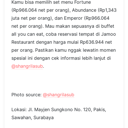
Photo source:
@limeatfourpoints
Lokasi: Jl. Embong Malang No. 25-31,
Kedungdoro, Tegalsari, Surabaya