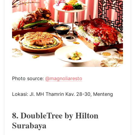
membuat malam pergantian tahun kamu meriah
lewat santapan tradisional mewah dan berkelas.
Bertajuk Imperial Chinese New Year, dinner dan
brunch buffet tersedia pada 9–10 Februari 2024.
Dengan harga Rp788.000++ per orang, kamu
bisa menikmati promo buy 1 get 1 untuk kedua
waktu makan tersebut. Cocok untuk perayaan
bersama keluarga di momen spesial ini.
Amankan kursimu dan keluarga dengan
melakukan reservasi di
@westinsurabaya
.