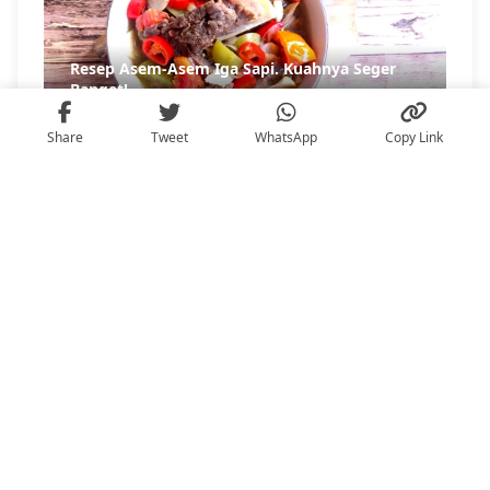
Share
Tweet
WhatsApp
Copy Link
Photo source:
@shangrilasub
Lokasi: Jl. Mayjen Sungkono No. 120, Pakis,
Sawahan, Surabaya
Itu dia daftar 10 hotel di Surabaya untuk CNY
dinner. Masukkan daftar CNY dinner hotel
Surabaya tadi dalam rencana perayaan Tahun
Naga Kayu kamu dan keluarga. Jangan lupa
reservasi segera supaya nggak kehabisan