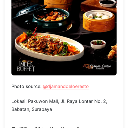
masakan Cina autentik yang bikin lidah
bergoyang.
Dengan harga Rp500.000 net per orang, kamu
bisa menikmati promo buy 1 get 1 untuk makan
malam pada 9 Februari 2024 dan makan siang
pada 10 Februari 2024. Cek info dan reservasi di
@fourpointssurabayapakuwon
yuk.