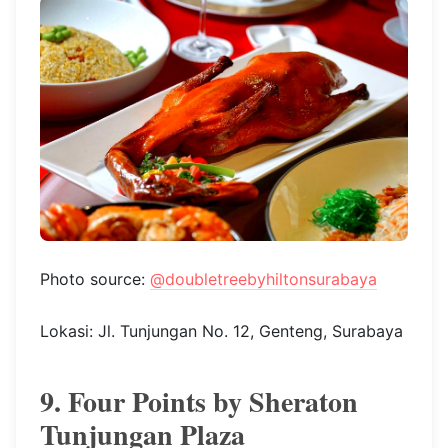
performance spesial Lion dance dan
pertunjukan sulap, acara santap malam bersama
keluarga terasa lebih hangat dan mewah.
Kamu bisa memilih menu Longevity dengan
harga Rp18,888 juta net per meja untuk 10
orang atau menu Wealthy senilai Rp20,888 juta
net per meja untuk 10 orang. Semua masakan
oriental tersaji dari appetizer hingga dessert.
Butuh info lebih lanjut, silakan cek
@doubletreebyhiltonsurabaya
.