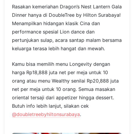
Photo source:
@magnoliaresto
Lokasi: Jl. MH Thamrin Kav. 28-30, Menteng
8. DoubleTree by Hilton
Surabaya
Rasakan kemeriahan Dragon’s Nest Lantern Gala
Dinner hanya di DoubleTree by Hilton Surabaya!
Menampilkan hidangan klasik Cina dan