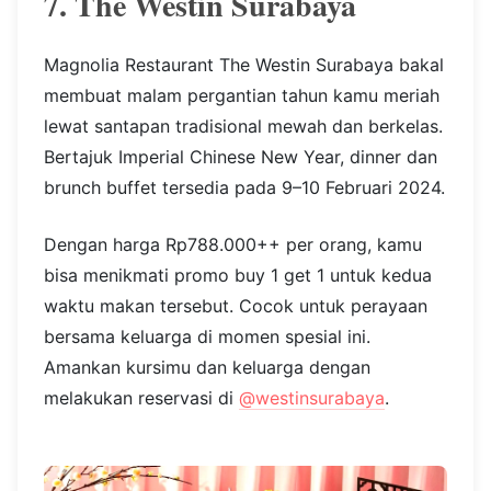
Photo source:
@djamandoeloeresto
Lokasi: Pakuwon Mall, Jl. Raya Lontar No. 2,
Babatan, Surabaya
7. The Westin Surabaya
Magnolia Restaurant The Westin Surabaya bakal