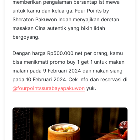
Photo source:
@hotelciputraworldsby
Lokasi: Surabaya Superblock, Ciputra World, Jl.
Mayjen Sungkono No. 87-89, Gn. Sari,
Dukuhpakis, Surabaya
6. Four Points by Sheraton
Pakuwon Indah
Imlek Buffet di Djaman Doeloe Resto & Bar akan
memberikan pengalaman bersantap istimewa
untuk kamu dan keluarga. Four Points by
Sheraton Pakuwon Indah menyajikan deretan