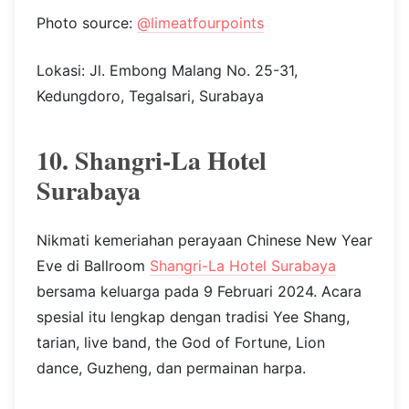
buffet untuk perayaan Tahun Baru Imlek kali ini.
Penawaran spesial ini berlaku untuk CNY dinner
pada 9 Februari 2024 dan CNY lunch pada 10
Februari 2024.
Dengan harga Rp488.000 net per orang,
bersiaplah untuk melakoni petualangan rasa
hidangan meriah khas Imlek ditemani hiburan
Lion dance dan live music. Amankan meja kamu
dengan melakukan reservasi lewat
@fourpointssurabaya
.