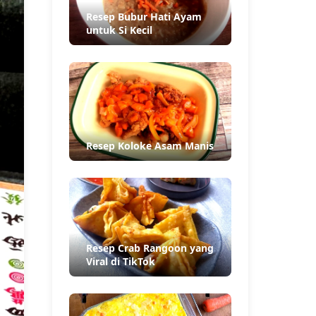
Resep Bubur Hati Ayam
untuk Si Kecil
Resep Koloke Asam Manis
Resep Crab Rangoon yang
Viral di TikTok