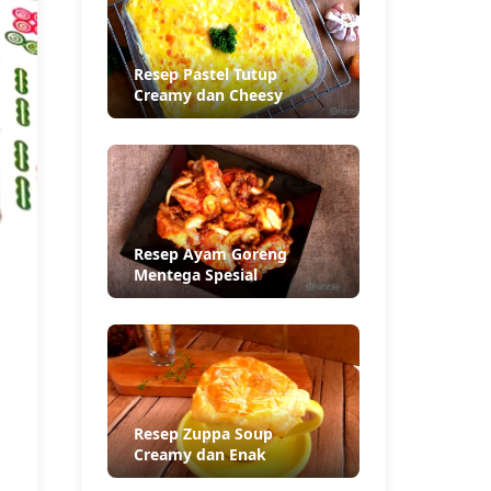
Resep Pastel Tutup
Creamy dan Cheesy
Resep Ayam Goreng
Mentega Spesial
Resep Zuppa Soup
Creamy dan Enak