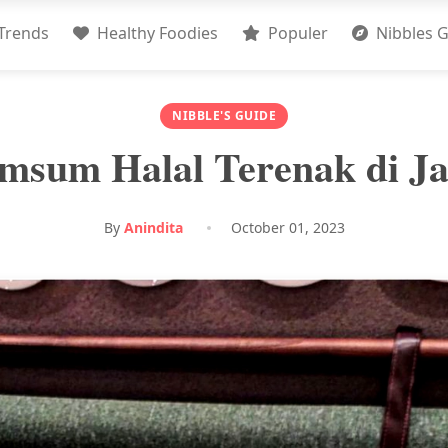
Trends
Healthy Foodies
Populer
Nibbles G
NIBBLE'S GUIDE
msum Halal Terenak di J
By
Anindita
October 01, 2023