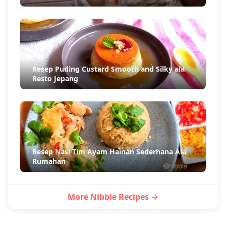
Resep Puding Custard Smooth and Silky ala
Resto Jepang
Resep Nasi Tim Ayam Hainan Sederhana Ala
Rumahan
More Nibble Recipes →