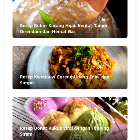
Resep Bubur Kacang Hijau Kental, Tanpa
Direndam dan Hemat Gas
Resep Kwetiauw Goreng Udang Enak dan
Simpel
Resep Donat Kukus Viral dengan Topping
Siram