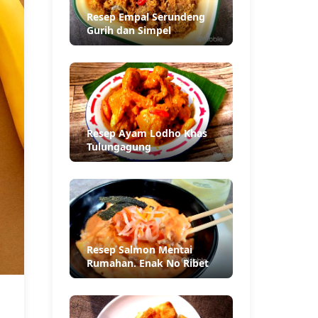
Resep Empal Serundeng
Gurih dan Simpel
Resep Ayam Lodho Khas
Tulungagung
Resep Salmon Mentai
Rumahan. Enak No Ribet