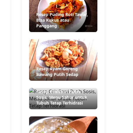
Resep Puding Roti Tawar,
BIsa Kukus atau
Panggang
Resep Ayam Goreng
Bawang Putih Sedap
Resep Cah Sawi Putih
Sosis, Menu Sahur untuk
Tubuh Tetap Terhidrasi