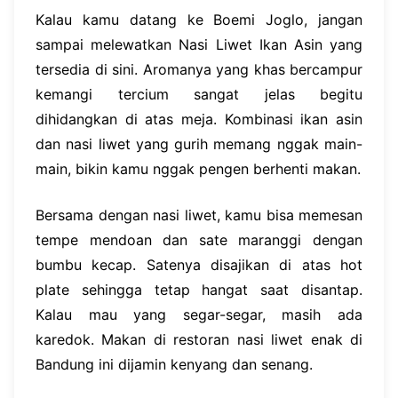
Kalau kamu datang ke Boemi Joglo, jangan
sampai melewatkan Nasi Liwet Ikan Asin yang
tersedia di sini. Aromanya yang khas bercampur
kemangi tercium sangat jelas begitu
dihidangkan di atas meja. Kombinasi ikan asin
dan nasi liwet yang gurih memang nggak main-
main, bikin kamu nggak pengen berhenti makan.
Bersama dengan nasi liwet, kamu bisa memesan
tempe mendoan dan sate maranggi dengan
bumbu kecap. Satenya disajikan di atas hot
plate sehingga tetap hangat saat disantap.
Kalau mau yang segar-segar, masih ada
karedok. Makan di restoran nasi liwet enak di
Bandung ini dijamin kenyang dan senang.