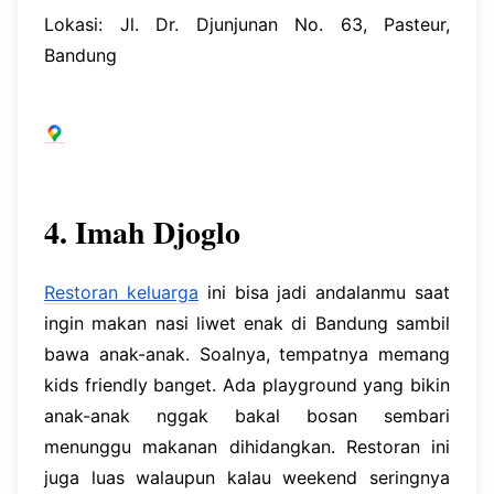
Lokasi: Jl. Dr. Djunjunan No. 63, Pasteur,
Bandung
4. Imah Djoglo
Restoran keluarga
ini bisa jadi andalanmu saat
ingin makan nasi liwet enak di Bandung sambil
bawa anak-anak. Soalnya, tempatnya memang
kids friendly banget. Ada playground yang bikin
anak-anak nggak bakal bosan sembari
menunggu makanan dihidangkan. Restoran ini
juga luas walaupun kalau weekend seringnya