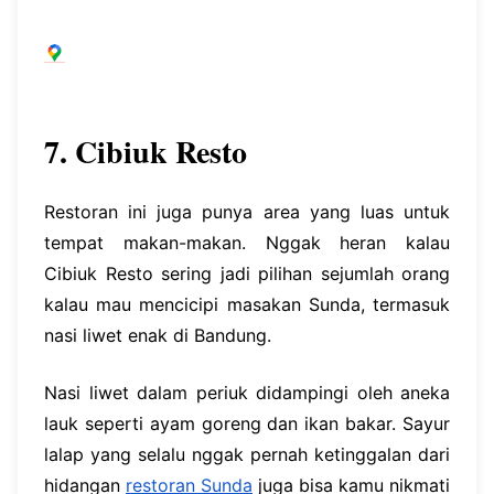
7. Cibiuk Resto
Restoran ini juga punya area yang luas untuk
tempat makan-makan. Nggak heran kalau
Cibiuk Resto sering jadi pilihan sejumlah orang
kalau mau mencicipi masakan Sunda, termasuk
nasi liwet enak di Bandung.
Nasi liwet dalam periuk didampingi oleh aneka
lauk seperti ayam goreng dan ikan bakar. Sayur
lalap yang selalu nggak pernah ketinggalan dari
hidangan
restoran Sunda
juga bisa kamu nikmati