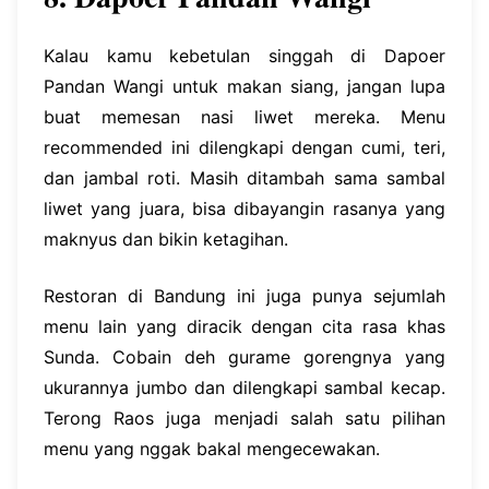
Kalau kamu kebetulan singgah di Dapoer
Pandan Wangi untuk makan siang, jangan lupa
buat memesan nasi liwet mereka. Menu
recommended ini dilengkapi dengan cumi, teri,
dan jambal roti. Masih ditambah sama sambal
liwet yang juara, bisa dibayangin rasanya yang
maknyus dan bikin ketagihan.
Restoran di Bandung ini juga punya sejumlah
menu lain yang diracik dengan cita rasa khas
Sunda. Cobain deh gurame gorengnya yang
ukurannya jumbo dan dilengkapi sambal kecap.
Terong Raos juga menjadi salah satu pilihan
menu yang nggak bakal mengecewakan.