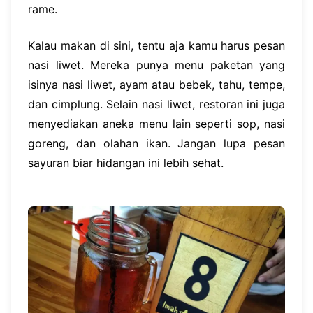
rame.
Kalau makan di sini, tentu aja kamu harus pesan
nasi liwet. Mereka punya menu paketan yang
isinya nasi liwet, ayam atau bebek, tahu, tempe,
dan cimplung. Selain nasi liwet, restoran ini juga
menyediakan aneka menu lain seperti sop, nasi
goreng, dan olahan ikan. Jangan lupa pesan
sayuran biar hidangan ini lebih sehat.