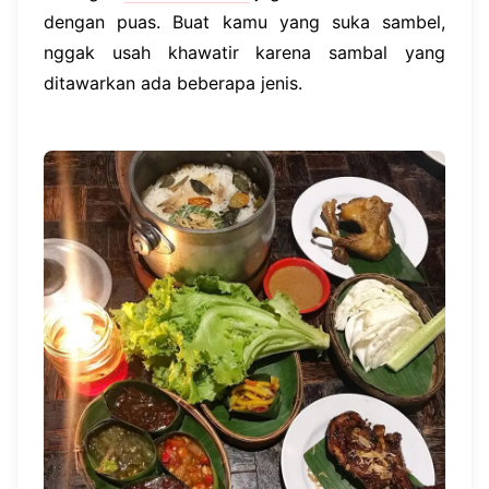
dengan puas. Buat kamu yang suka sambel,
nggak usah khawatir karena sambal yang
ditawarkan ada beberapa jenis.