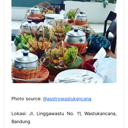
Photo source:
@asstrowastukencana
Lokasi: Jl. Linggawastu No. 11, Wastukancana,
Bandung