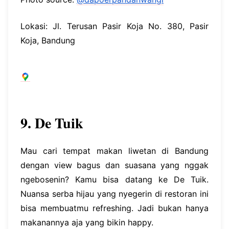
Lokasi: Jl. Terusan Pasir Koja No. 380, Pasir
Koja, Bandung
9. De Tuik
Mau cari tempat makan liwetan di Bandung
dengan view bagus dan suasana yang nggak
ngebosenin? Kamu bisa datang ke De Tuik.
Nuansa serba hijau yang nyegerin di restoran ini
bisa membuatmu refreshing. Jadi bukan hanya
makanannya aja yang bikin happy.