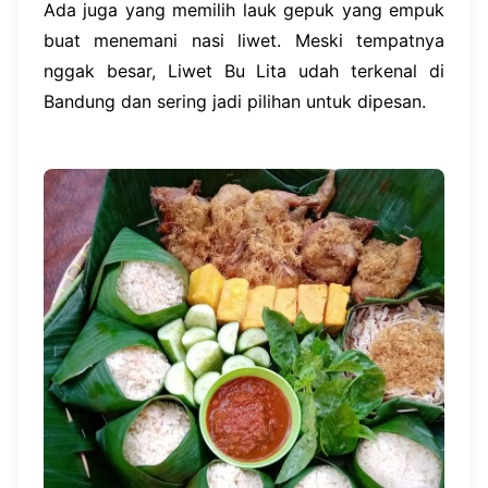
Ada juga yang memilih lauk gepuk yang empuk
buat menemani nasi liwet. Meski tempatnya
nggak besar, Liwet Bu Lita udah terkenal di
Bandung dan sering jadi pilihan untuk dipesan.