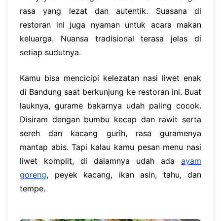
rasa yang lezat dan autentik. Suasana di
restoran ini juga nyaman untuk acara makan
keluarga. Nuansa tradisional terasa jelas di
setiap sudutnya.
Kamu bisa mencicipi kelezatan nasi liwet enak
di Bandung saat berkunjung ke restoran ini. Buat
lauknya, gurame bakarnya udah paling cocok.
Disiram dengan bumbu kecap dan rawit serta
sereh dan kacang gurih, rasa guramenya
mantap abis. Tapi kalau kamu pesan menu nasi
liwet komplit, di dalamnya udah ada
ayam
goreng
, peyek kacang, ikan asin, tahu, dan
tempe.