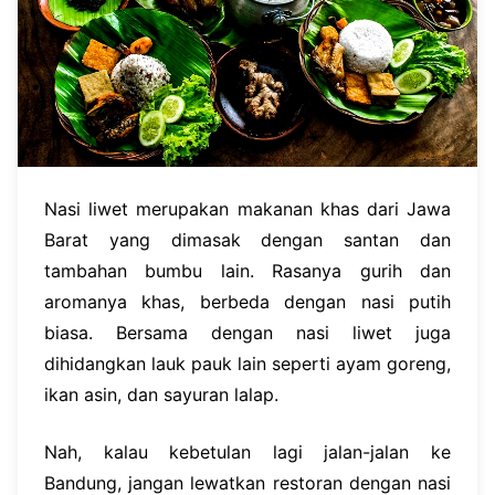
Nasi liwet merupakan makanan khas dari Jawa
Barat yang dimasak dengan santan dan
tambahan bumbu lain. Rasanya gurih dan
aromanya khas, berbeda dengan nasi putih
biasa. Bersama dengan nasi liwet juga
dihidangkan lauk pauk lain seperti ayam goreng,
ikan asin, dan sayuran lalap.
Nah, kalau kebetulan lagi jalan-jalan ke
Bandung, jangan lewatkan restoran dengan nasi