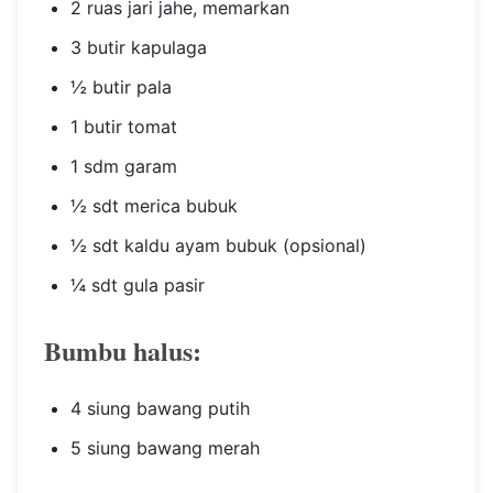
2 ruas jari jahe, memarkan
3 butir kapulaga
½ butir pala
1 butir tomat
1 sdm garam
½ sdt merica bubuk
½ sdt kaldu ayam bubuk (opsional)
¼ sdt gula pasir
Bumbu halus:
4 siung bawang putih
5 siung bawang merah