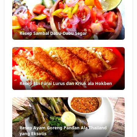
Resep Sambal Dabu-Dabu Segar
Resep Ebi Furai Lurus dan Kriuk ala Hokben
Resep Ayam Goreng Pandan Ala Thailand
yang Eksotis