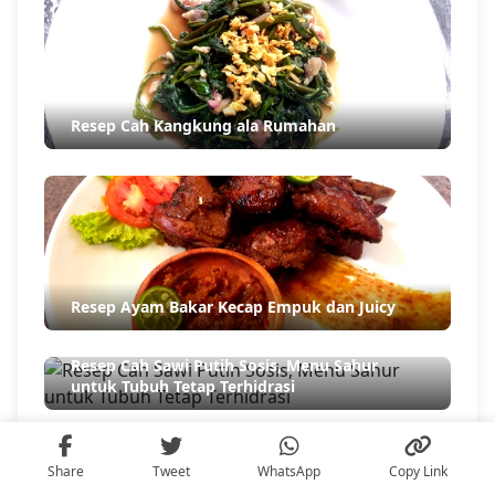
Resep Cah Kangkung ala Rumahan
Resep Ayam Bakar Kecap Empuk dan Juicy
Resep Cah Sawi Putih Sosis, Menu Sahur
untuk Tubuh Tetap Terhidrasi
Share
Tweet
WhatsApp
Copy Link