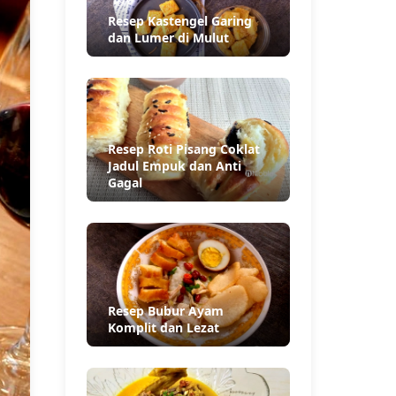
Resep Kastengel Garing
dan Lumer di Mulut
Resep Roti Pisang Coklat
Jadul Empuk dan Anti
Gagal
Resep Bubur Ayam
Komplit dan Lezat