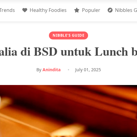
Trends
Healthy Foodies
Populer
Nibbles G
NIBBLE'S GUIDE
talia di BSD untuk Lunch 
By
Anindita
July 01, 2025