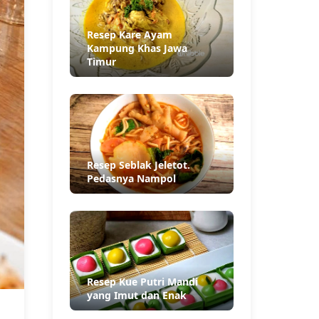
Resep Kare Ayam
Kampung Khas Jawa
Timur
Resep Seblak Jeletot.
Pedasnya Nampol
Resep Kue Putri Mandi
yang Imut dan Enak