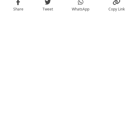
Share
Tweet
WhatsApp
Copy Link
Resep Kotokan Tahu Tempe Jawa Timuran
Resep Nasi Uduk Enak. Gurih Wangi Khas
Betawi