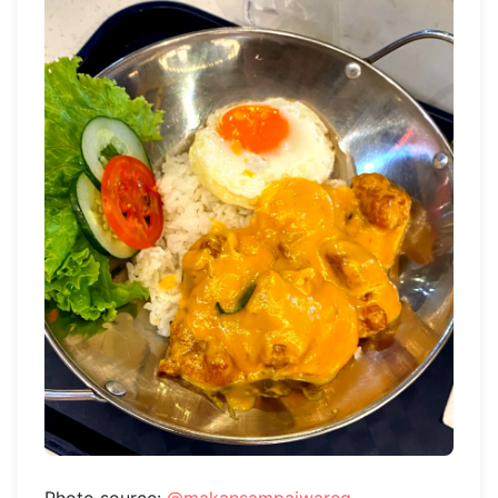
Photo source:
@makansampaiwareg