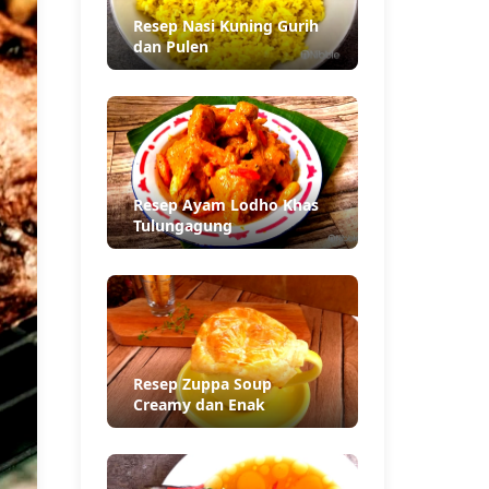
Resep Nasi Kuning Gurih
dan Pulen
Resep Ayam Lodho Khas
Tulungagung
Resep Zuppa Soup
Creamy dan Enak