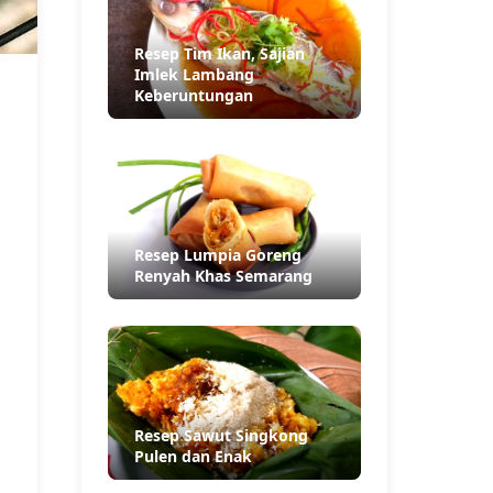
Resep Tim Ikan, Sajian
Imlek Lambang
Keberuntungan
Resep Lumpia Goreng
Renyah Khas Semarang
Resep Sawut Singkong
Pulen dan Enak