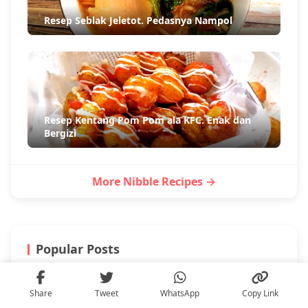
Resep Seblak Jeletot. Pedasnya Nampol
Resep Kentang Pom Pom ala KFC. Enak dan
Bergizi
More Nibble Recipes →
Popular Posts
Share
Tweet
WhatsApp
Copy Link
10 Artisan Chocolate Lokal Asli Indonesia
1