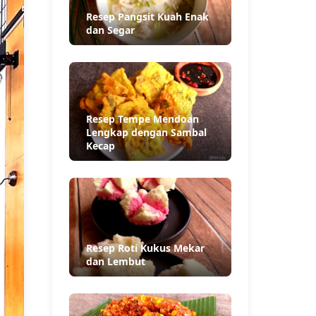
Resep Pangsit Kuah Enak
dan Segar
Resep Tempe Mendoan
Lengkap dengan Sambal
Kecap
Resep Roti Kukus Mekar
dan Lembut