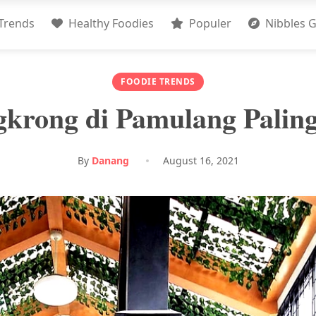
Trends
Healthy Foodies
Populer
Nibbles G
FOODIE TRENDS
krong di Pamulang Palin
By
Danang
August 16, 2021