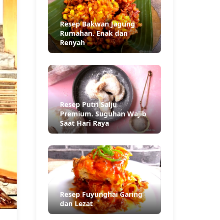
Resep Bakwan Jagung
Rumahan. Enak dan
Renyah
Resep Putri Salju
Premium. Suguhan Wajib
Saat Hari Raya
Resep Fuyunghai Garing
dan Lezat