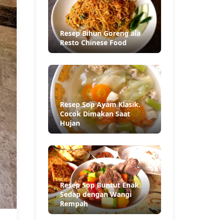
Resep Bihun Goreng ala
Resto Chinese Food
Resep Sop Ayam Klasik.
Cocok Dimakan Saat
Hujan
Resep Sop Buntut Enak.
Sedap dengan Wangi
Rempah