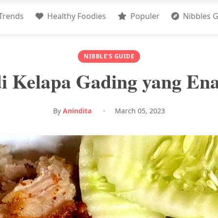
Trends
Healthy Foodies
Populer
Nibbles G
NIBBLE'S GUIDE
di Kelapa Gading yang E
By
Anindita
March 05, 2023