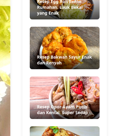
Resep Egg Roll Bento
Rumahan. Lauk Bekal
yang Enak
Resep Bakwan Sayur Enak
dan Renyah
Resep Opor Ayam Putih
dan Kental. Super Sedap