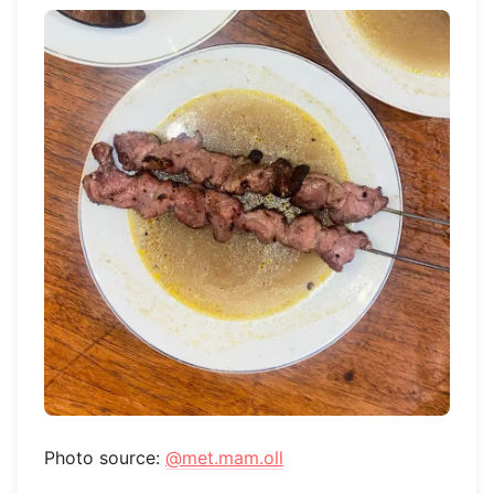
Photo source:
@met.mam.oll