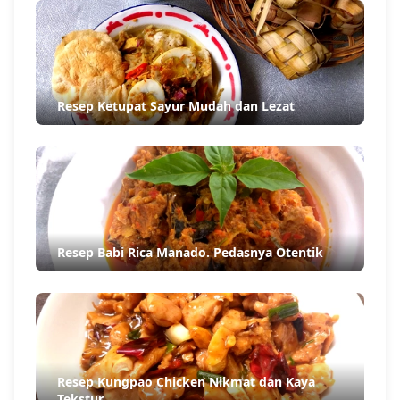
Resep Ketupat Sayur Mudah dan Lezat
Resep Babi Rica Manado. Pedasnya Otentik
Resep Kungpao Chicken Nikmat dan Kaya
Tekstur