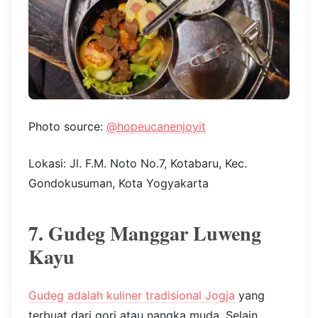
Photo source:
@hopeucanenjoyit
Lokasi: Jl. F.M. Noto No.7, Kotabaru, Kec.
Gondokusuman, Kota Yogyakarta
7. Gudeg Manggar Luweng
Kayu
Gudeg adalah kuliner tradisional Jogja
yang
terbuat dari gori atau nangka muda. Selain