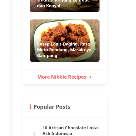
dan Kenyal
Resep Lapis Daging. Rasa
Mirip Rendang, Masaknya
Gampang!
More Nibble Recipes →
Popular Posts
10 Artisan Chocolate Lokal
1
Asli Indonesia