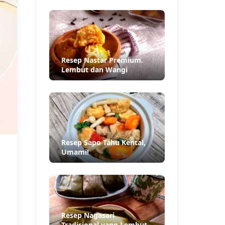
Resep Nastar Premium.
Lembut dan Wangi
Resep Sapo Tahu Kental,
Umami!
Resep Nagasari
Tradisional yang Lembut