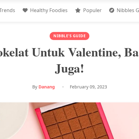
Trends
Healthy Foodies
Populer
Nibbles G
NIBBLE'S GUIDE
kelat Untuk Valentine, B
Juga!
By
Danang
February 09, 2023