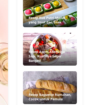
Resep Kue Putri Mandi
yang Imut dan Enak
Resep Asem-Asem Iga
Sapi. Kuahnya Seger
Banget!
Resep Baguette Rumahan,
Cocok untuk Pemula