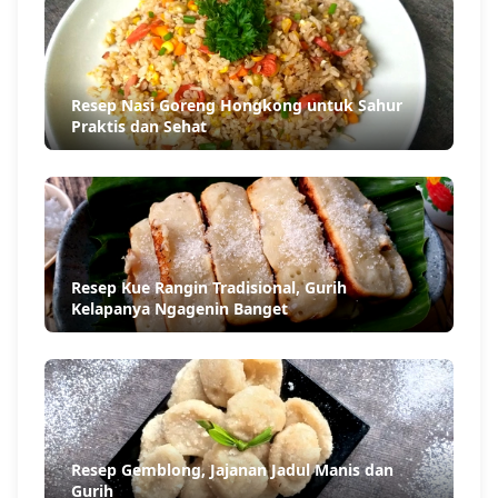
Resep Nasi Goreng Hongkong untuk Sahur
Praktis dan Sehat
Resep Kue Rangin Tradisional, Gurih
Kelapanya Ngagenin Banget
Resep Gemblong, Jajanan Jadul Manis dan
Gurih