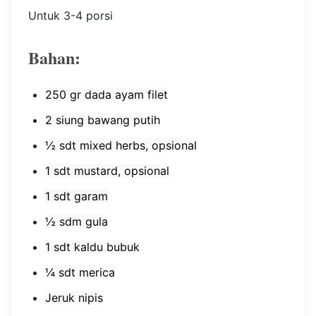
Untuk 3-4 porsi
Bahan:
250 gr dada ayam filet
2 siung bawang putih
½ sdt mixed herbs, opsional
1 sdt mustard, opsional
1 sdt garam
½ sdm gula
1 sdt kaldu bubuk
¼ sdt merica
Jeruk nipis