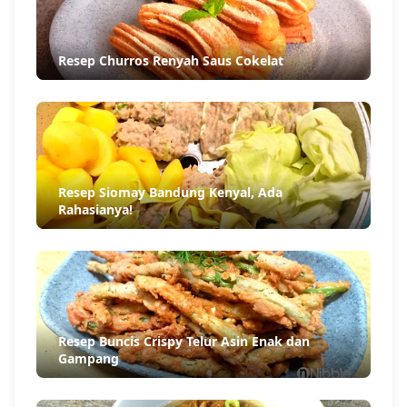
Resep Churros Renyah Saus Cokelat
Resep Siomay Bandung Kenyal, Ada
Rahasianya!
Resep Buncis Crispy Telur Asin Enak dan
Gampang