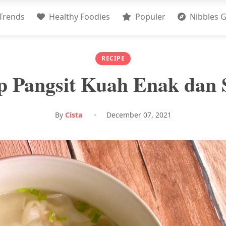
Trends
Healthy Foodies
Populer
Nibbles G
RECIPE
p Pangsit Kuah Enak dan 
By
Cista
December 07, 2021