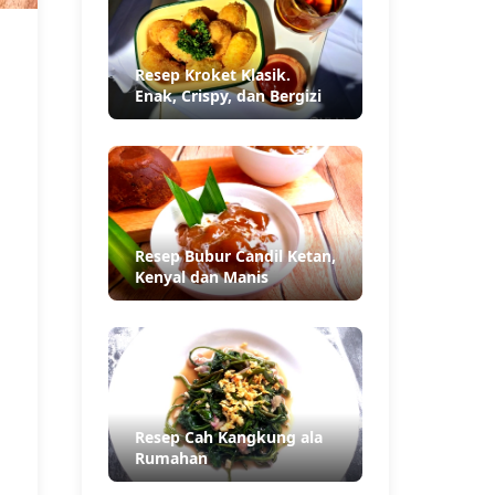
Resep Kroket Klasik.
Enak, Crispy, dan Bergizi
Resep Bubur Candil Ketan,
Kenyal dan Manis
Resep Cah Kangkung ala
Rumahan