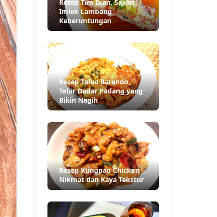
Resep Tim Ikan, Sajian
Imlek Lambang
Keberuntungan
Resep Talua Barendo,
Telur Dadar Padang yang
Bikin Nagih
Resep Kungpao Chicken
Nikmat dan Kaya Tekstur