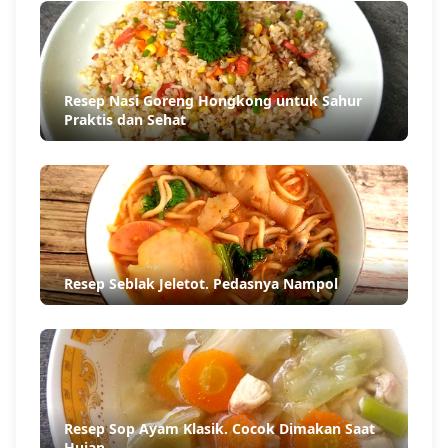
Resep Nasi Goreng Hongkong untuk Sahur
Praktis dan Sehat
Resep Seblak Jeletot. Pedasnya Nampol
Resep Sop Ayam Klasik. Cocok Dimakan Saat
Hujan