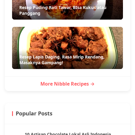
Resep Puding Roti Tawar, BIsa Kukus atau
Panggang
Resep Lapis Daging. Rasa Mirip Rendang,
Masaknya Gampang!
More Nibble Recipes →
Popular Posts
10 Artisan Chocolate Lokal Asli Indonesia