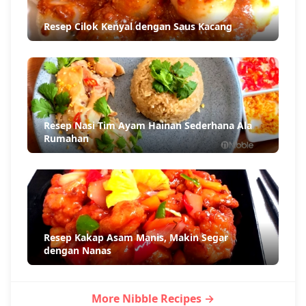
Resep Cilok Kenyal dengan Saus Kacang
Resep Nasi Tim Ayam Hainan Sederhana Ala
Rumahan
Resep Kakap Asam Manis, Makin Segar
dengan Nanas
More Nibble Recipes →