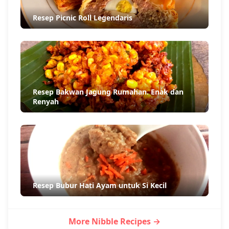
Resep Picnic Roll Legendaris
Resep Bakwan Jagung Rumahan. Enak dan
Renyah
Resep Bubur Hati Ayam untuk Si Kecil
More Nibble Recipes →