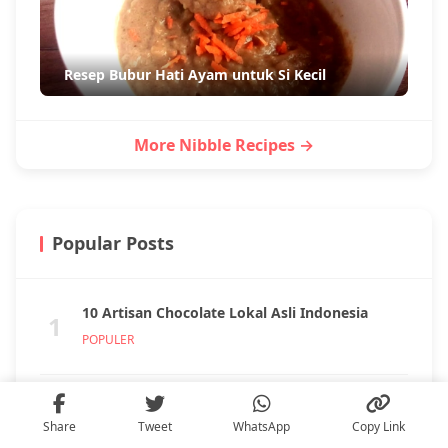
Resep Bubur Hati Ayam untuk Si Kecil
More Nibble Recipes →
Popular Posts
10 Artisan Chocolate Lokal Asli Indonesia
1
POPULER
Mont Blanc Coffee, Tren Kopi Viral dari
2
Share
Tweet
WhatsApp
Copy Link
Melbourne