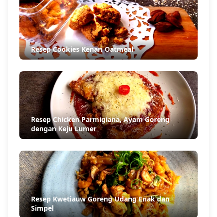
Resep Cookies Kenari Oatmeal
Resep Chicken Parmigiana, Ayam Goreng
dengan Keju Lumer
Resep Kwetiauw Goreng Udang Enak dan
Simpel