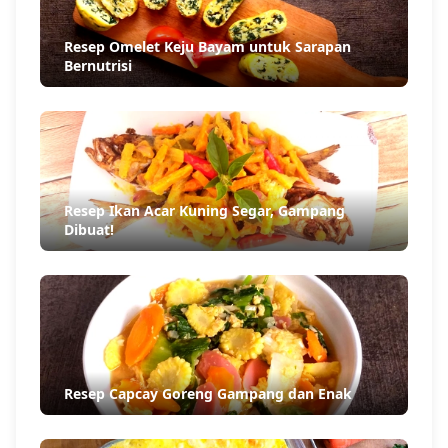
Resep Omelet Keju Bayam untuk Sarapan
Bernutrisi
Resep Ikan Acar Kuning Segar, Gampang
Dibuat!
Resep Capcay Goreng Gampang dan Enak