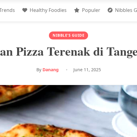
Trends
Healthy Foodies
Populer
Nibbles G
NIBBLE'S GUIDE
n Pizza Terenak di Tanger
By
Danang
June 11, 2025