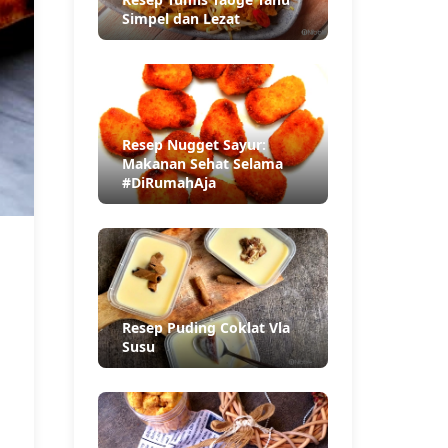
Simpel dan Lezat
Resep Nugget Sayur:
Makanan Sehat Selama
#DiRumahAja
Resep Puding Coklat Vla
Susu