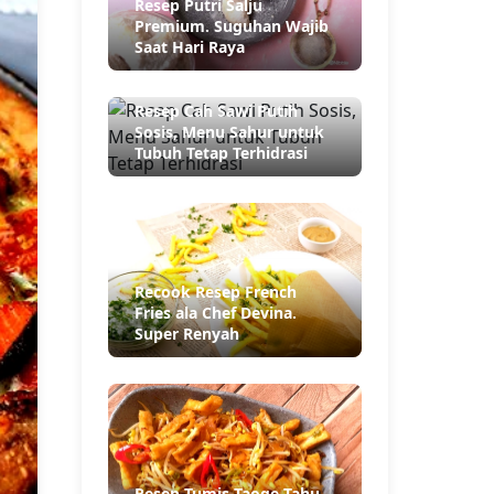
Resep Putri Salju
Premium. Suguhan Wajib
Saat Hari Raya
Resep Cah Sawi Putih
Sosis, Menu Sahur untuk
Tubuh Tetap Terhidrasi
Recook Resep French
Fries ala Chef Devina.
Super Renyah
Resep Tumis Taoge Tahu