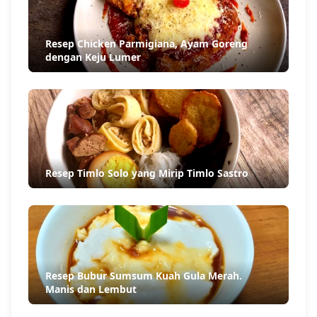
Resep Chicken Parmigiana, Ayam Goreng
dengan Keju Lumer
Resep Timlo Solo yang Mirip Timlo Sastro
Resep Bubur Sumsum Kuah Gula Merah.
Manis dan Lembut