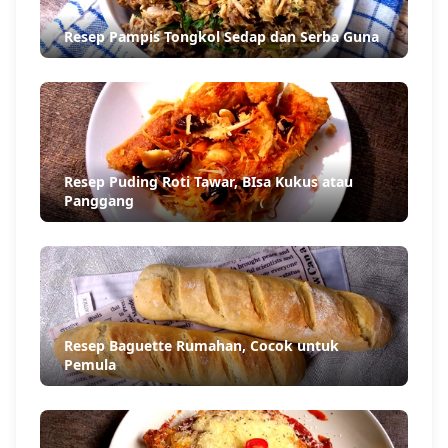
Resep Pampis Tongkol Sedap dan Serba Guna
Resep Puding Roti Tawar, BIsa Kukus atau
Panggang
Resep Baguette Rumahan, Cocok untuk
Pemula