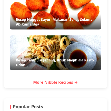
Resep Nugget Sayur: Makanan Sehat Selama
#DiRumahAja
Resep Tempura Jepang, Kriuk Nagih ala Resto
Udon
More Nibble Recipes →
Popular Posts