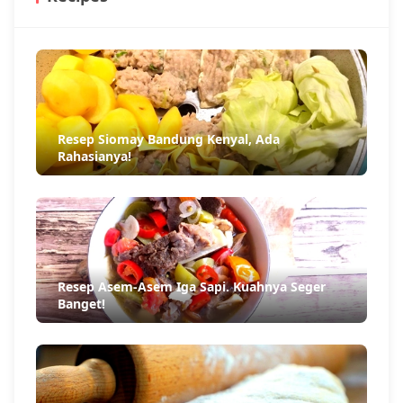
Resep Siomay Bandung Kenyal, Ada
Rahasianya!
Resep Asem-Asem Iga Sapi. Kuahnya Seger
Banget!