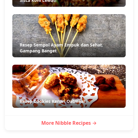
Sisca Kohl Lewat!
Resep Sempol Ayam Empuk dan Sehat.
Gampang Banget
Resep Cookies Kenari Oatmeal
More Nibble Recipes →