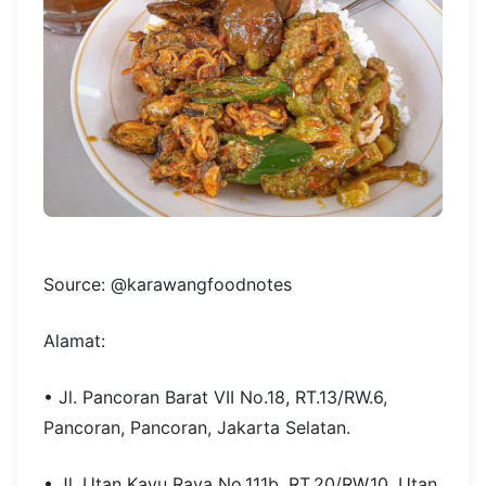
Source: @karawangfoodnotes
Alamat:
• Jl. Pancoran Barat VII No.18, RT.13/RW.6,
Pancoran, Pancoran, Jakarta Selatan.
• Jl. Utan Kayu Raya No.111b, RT.20/RW.10, Utan