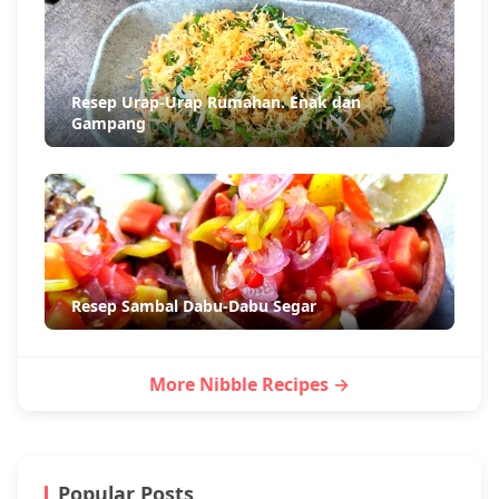
Resep Urap-Urap Rumahan. Enak dan
Gampang
Resep Sambal Dabu-Dabu Segar
More Nibble Recipes →
Popular Posts