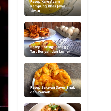
Resep Kare Ayam
Kampung Khas Jawa
Timur
Resep Portuguese Egg
Tart Renyah dan Lumer
Resep Bakwan Sayur Enak
dan Renyah