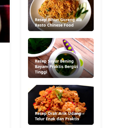
Resep Bihun Goreng ala
Resto Chinese Food
Resep Sayur Bening
Bayam Praktis Bergizi
Tinggi
Resep Orak Arik Udang
Telur Enak dan Praktis