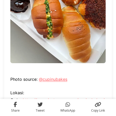
Photo source:
@cupinubakes
Lokasi:
Order
https://www.instagram.com/cupinubakes/
Share
Tweet
WhatsApp
Copy Link
Nah itu dia pilihan salt bread enak berkualitas