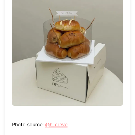
Photo source:
@hi.creve