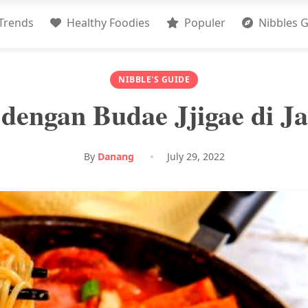
Trends
Healthy Foodies
Populer
Nibbles G
NIBBLE'S GUIDE
dengan Budae Jjigae di J
By
Danang
July 29, 2022