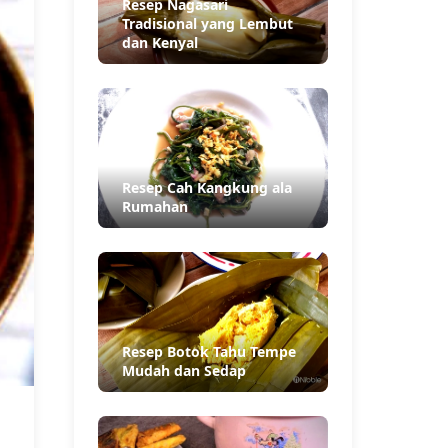
Resep Nagasari
Tradisional yang Lembut
dan Kenyal
Resep Cah Kangkung ala
Rumahan
Resep Botok Tahu Tempe
Mudah dan Sedap