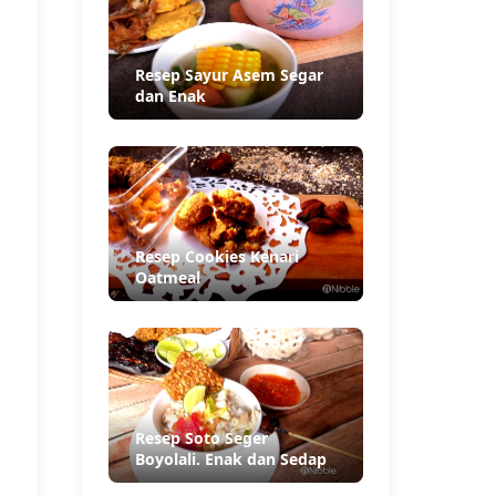
Resep Sayur Asem Segar
dan Enak
Resep Cookies Kenari
Oatmeal
Resep Soto Seger
Boyolali. Enak dan Sedap