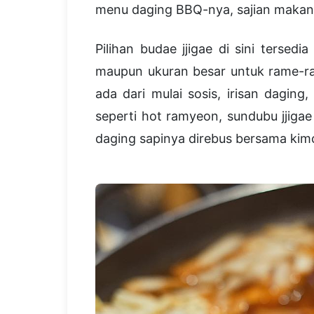
menu daging BBQ-nya, sajian makana
Pilihan budae jjigae di sini tersed
maupun ukuran besar untuk rame-ra
ada dari mulai sosis, irisan daging
seperti hot ramyeon, sundubu jjigae
daging sapinya direbus bersama kimc