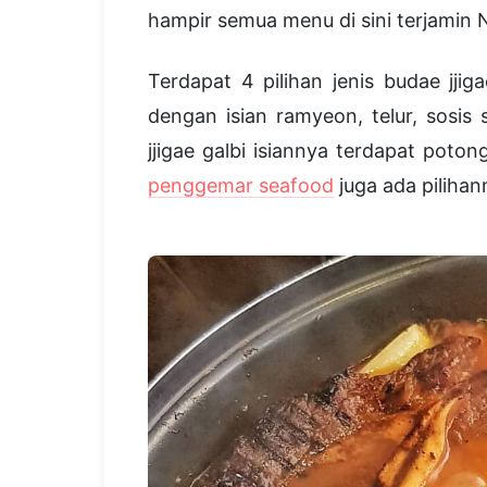
hampir semua menu di sini terjamin 
Terdapat 4 pilihan jenis budae jjig
dengan isian ramyeon, telur, sosis 
jjigae galbi isiannya terdapat poto
penggemar seafood
juga ada piliha