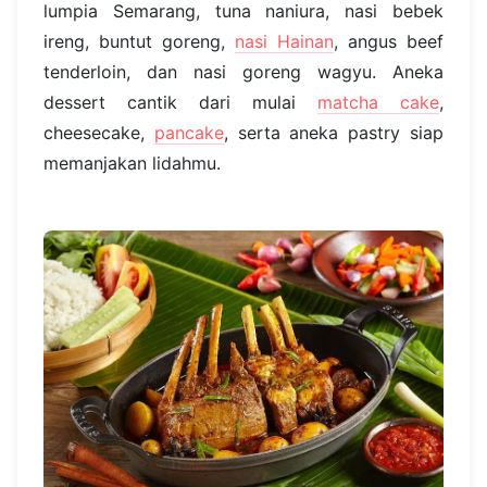
lumpia Semarang, tuna naniura, nasi bebek
ireng, buntut goreng,
nasi Hainan
, angus beef
tenderloin, dan nasi goreng wagyu. Aneka
dessert cantik dari mulai
matcha cake
,
cheesecake,
pancake
, serta aneka pastry siap
memanjakan lidahmu.