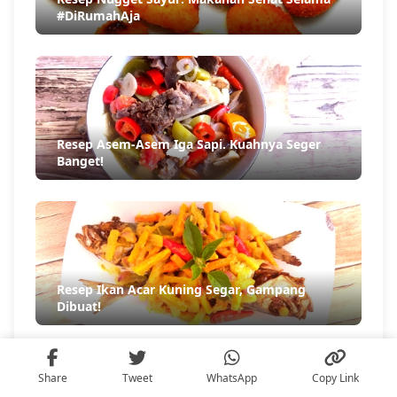
#DiRumahAja
Resep Asem-Asem Iga Sapi. Kuahnya Seger
Banget!
Resep Ikan Acar Kuning Segar, Gampang
Dibuat!
Share
Tweet
WhatsApp
Copy Link